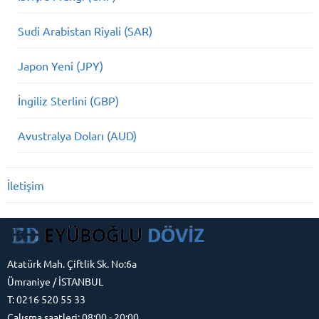
Sudi Arabistan Riyali (SAR)
Japon Yeni (JPY)
İngiliz Sterlini (GBP)
Avustralya Doları (AUD)
İletişim
Atatürk Mah. Çiftlik Sk. No:6a
Ümraniye / İSTANBUL
T: 0216 520 55 33
Çalışma saatleri: 08:00 - 20:00